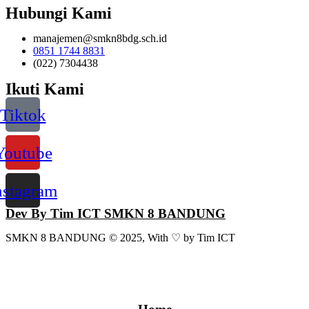
Hubungi Kami
manajemen@smkn8bdg.sch.id
0851 1744 8831
(022) 7304438
Ikuti Kami
Tiktok
Youtube
nstagram
Dev By Tim ICT SMKN 8 BANDUNG
SMKN 8 BANDUNG © 2025, With ♡ by Tim ICT